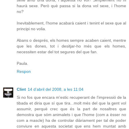
sexe amb una dona, i aquesta no vol? Simplement no hi
haurà sexe. Però què passa si la dona vol sexe, i l'home
no?
Inevitablement, l'home acabarà caient i tenint el sexe que al
principi no volia.
Abans o després, els homes sempre acaben caient, mentre
que les dones, tot i desitjar-ho més que els homes,
necessiten estar del tot segures del que fan.
Paula.
Respon
Clint
14 d’abril del 2008, a les 11:04
Si no fos que encara m'estic recuperant de l'impressió de la
tibada et diria que sí que tira...molt més del que la gent vol
assumir, perquè crec que és la part de nosaltres que
demostra que sóm animalets i que l'home (com a èsser no
com a mascle) ha de controlar diàriament per tal de poder
conviure en aquesta societat que ens hem muntat amb