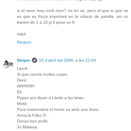
si el sexe mou molt mon? no ho se, però el que si que se
es que es força important en la relació de parella...en un
barem de 1 a 10 jo li poso un 8
salut
Respon
Striper
15 d’abril del 2008, a les 22:04
LlunA.
Si que canvia moltes coses.
Deric.
AHHHHH
Eli;
Popes aixi diuen a Lleida a las tetas.
Metis:
Pura matematica el home va amb una dona.
Anna,la Fdez.O. .
Doncs bon profit.
Jo Mateixa.