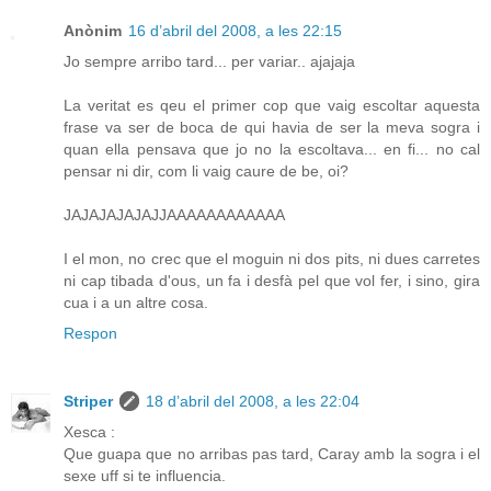
Anònim
16 d’abril del 2008, a les 22:15
Jo sempre arribo tard... per variar.. ajajaja
La veritat es qeu el primer cop que vaig escoltar aquesta
frase va ser de boca de qui havia de ser la meva sogra i
quan ella pensava que jo no la escoltava... en fi... no cal
pensar ni dir, com li vaig caure de be, oi?
JAJAJAJAJAJJAAAAAAAAAAAA
I el mon, no crec que el moguin ni dos pits, ni dues carretes
ni cap tibada d'ous, un fa i desfà pel que vol fer, i sino, gira
cua i a un altre cosa.
Respon
Striper
18 d’abril del 2008, a les 22:04
Xesca :
Que guapa que no arribas pas tard, Caray amb la sogra i el
sexe uff si te influencia.