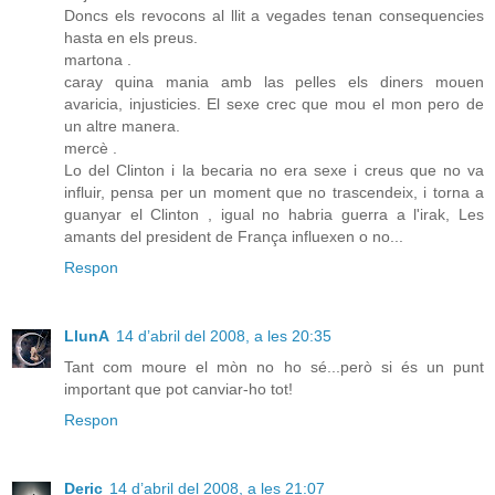
Doncs els revocons al llit a vegades tenan consequencies
hasta en els preus.
martona .
caray quina mania amb las pelles els diners mouen
avaricia, injusticies. El sexe crec que mou el mon pero de
un altre manera.
mercè .
Lo del Clinton i la becaria no era sexe i creus que no va
influir, pensa per un moment que no trascendeix, i torna a
guanyar el Clinton , igual no habria guerra a l'irak, Les
amants del president de França influexen o no...
Respon
LlunA
14 d’abril del 2008, a les 20:35
Tant com moure el mòn no ho sé...però si és un punt
important que pot canviar-ho tot!
Respon
Deric
14 d’abril del 2008, a les 21:07