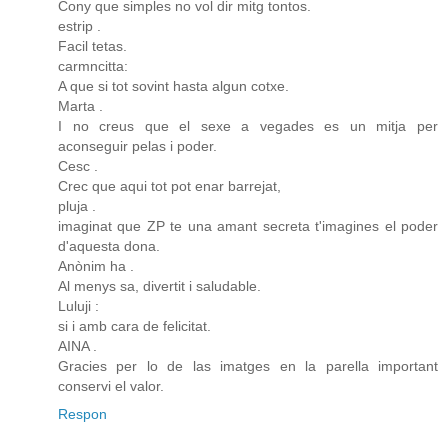
Cony que simples no vol dir mitg tontos.
estrip .
Facil tetas.
carmncitta:
A que si tot sovint hasta algun cotxe.
Marta .
I no creus que el sexe a vegades es un mitja per
aconseguir pelas i poder.
Cesc .
Crec que aqui tot pot enar barrejat,
pluja .
imaginat que ZP te una amant secreta t'imagines el poder
d'aquesta dona.
Anònim ha .
Al menys sa, divertit i saludable.
Luluji :
si i amb cara de felicitat.
AINA .
Gracies per lo de las imatges en la parella important
conservi el valor.
Respon