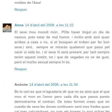
mobles de l'ikea!
Respon
Anna
14 d’abril del 2008, a les 11:22
El sexe mou mooolt món.. POts haver tingut un dia de
nassus, pots estar de mal humor, i inclòs amb això quan
arribes a casa o no, si et busquen et troben per fer bon
sexe,i sinó.. sempre et miraràs qualsevol que passi pel
carer si està bo, i el sexe hi serà present..per tant sempre
tenim aquest instint, tot i que de vegades no ve de gust,
però el morbo sexual sempre hi és.
Respon
Anònim
14 d’abril del 2008, a les 11:34
Bo lo cert es que m'agradaría dir que no es aixis que el que
mou el mon es l'amor pero cada día que passa pareis
demostrarme el contrari. De totes formes creec que en
cuestio de sexe les dones continuem sent mes fredes quan
cal mes calculadores, no com els homes (o això m'han fet