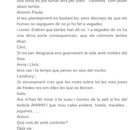
una dona es pot tornar lera per unes " colomets" com diuen
abaix tambe.
Anònim Paula;
el teu plantejament es bastant bo, pero discrepo de que els
homes no sapiguem dir no jo ho fet a vegades
i conec d'altres que tambe han dit no. I a vegades dir no ha
una dona porta consequencies, que els colomets tambe
tiban.
Clint;
Si noi per desgracia ens guarneixen la vida amb mobles del
Ikea.
Anna i Lluís;
tens rao i fa temps que penso en aixo del morbo.
Lansbury ;
Jo sincerament crec que les noies sobre tot les mes joves
de fredes res son elles les que es llencen.
fada,
Ara m'has fet mirar li fa suau i nomes de la pell si fos del
testicle AHHHH.I que mou cales evident, hotels, meubles ,
joguines, .....
Antoni .
Que vols dir amb controlar?
Déjà vie :