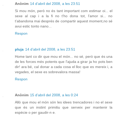
Anònim
14 d’abril del 2008, a les 23:51
Si mou món, però no és tant important com estimar oi... el
sexe al cap i a la fi no t'ho dona tot, l'amor si... no
t'abandona mai després de compartir aquest moment,no sé
avui estic tonto nano...
Respon
pluja
14 d’abril del 2008, a les 23:51
Home tant co dir que mou el món... no sé, però que és una
de les forces més potents que l'ajuda a girar ja ho pots ben
dir! ara bé, cal donar a cada cosa el lloc que es mereix i, a
vegades, el sexe es sobrevalora massa!
Respon
Anònim
15 d’abril del 2008, a les 0:24
Allò que mou el món són les idees trencadores i no el sexe
que és un instint primitiu que serveix per mantenir la
espècie o per gaudir-n e.