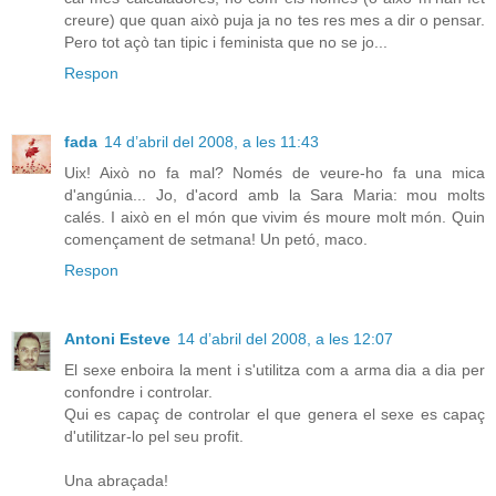
creure) que quan això puja ja no tes res mes a dir o pensar.
Pero tot açò tan tipic i feminista que no se jo...
Respon
fada
14 d’abril del 2008, a les 11:43
Uix! Això no fa mal? Només de veure-ho fa una mica
d'angúnia... Jo, d'acord amb la Sara Maria: mou molts
calés. I això en el món que vivim és moure molt món. Quin
començament de setmana! Un petó, maco.
Respon
Antoni Esteve
14 d’abril del 2008, a les 12:07
El sexe enboira la ment i s'utilitza com a arma dia a dia per
confondre i controlar.
Qui es capaç de controlar el que genera el sexe es capaç
d'utilitzar-lo pel seu profit.
Una abraçada!