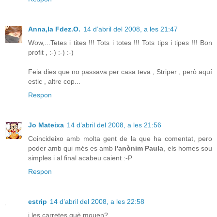
Anna,la Fdez.O.
14 d’abril del 2008, a les 21:47
Wow,...Tetes i tites !!! Tots i totes !!! Tots tips i tipes !!! Bon
profit , :-) :-) :-)
Feia dies que no passava per casa teva , Striper , però aquí
estic , altre cop...
Respon
Jo Mateixa
14 d’abril del 2008, a les 21:56
Coincideixo amb molta gent de la que ha comentat, pero
poder amb qui més es amb
l'anònim Paula
, els homes sou
simples i al final acabeu caient :-P
Respon
estrip
14 d’abril del 2008, a les 22:58
i les carretes què mouen?