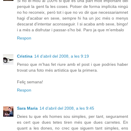
Si no el mou al 100% si que és una part molt important del
perquè la gent fa les coses. Potser de forma implícita ningú
no ho reconeix, però tot i que no vo dir que necessariamnet
hagi d'acabar en sexe, sempre hi ha un joc més o menys
descarat d'intentar aconsseguir. I si acaba amb sexe, bingo!
i a més a disfrutar i passar-s'ho bé. Paro ja que m'embalo
Respon
Cristina
14 d’abril del 2008, a les 9:19
Penso que m'has fet riure amb el post i que podríes haber
trovat una foto més artística que la primera.
Feliç semana!
Respon
Sara Maria
14 d’abril del 2008, a les 9:45
Deies tu que els homes sou simples, per tant, segurament
es cert que dues tetes tiren més que dues carretes. En
quant a les dones, no crec que siguem tant simples, ens