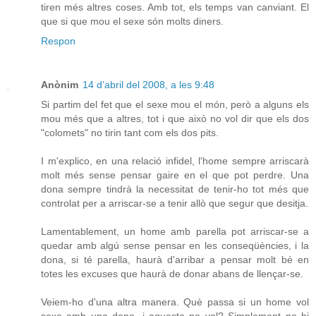
tiren més altres coses. Amb tot, els temps van canviant. El
que si que mou el sexe són molts diners.
Respon
Anònim
14 d’abril del 2008, a les 9:48
Si partim del fet que el sexe mou el món, però a alguns els
mou més que a altres, tot i que això no vol dir que els dos
"colomets" no tirin tant com els dos pits.
I m'explico, en una relació infidel, l'home sempre arriscarà
molt més sense pensar gaire en el que pot perdre. Una
dona sempre tindrà la necessitat de tenir-ho tot més que
controlat per a arriscar-se a tenir allò que segur que desitja.
Lamentablement, un home amb parella pot arriscar-se a
quedar amb algú sense pensar en les conseqüències, i la
dona, si té parella, haurà d'arribar a pensar molt bé en
totes les excuses que haurà de donar abans de llençar-se.
Veiem-ho d'una altra manera. Què passa si un home vol