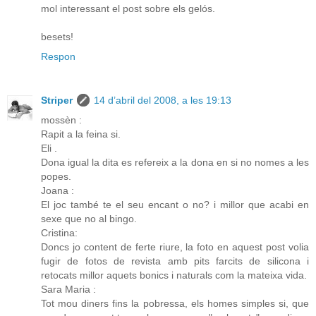
mol interessant el post sobre els gelós.
besets!
Respon
Striper
14 d’abril del 2008, a les 19:13
mossèn :
Rapit a la feina si.
Eli .
Dona igual la dita es refereix a la dona en si no nomes a les
popes.
Joana :
El joc també te el seu encant o no? i millor que acabi en
sexe que no al bingo.
Cristina:
Doncs jo content de ferte riure, la foto en aquest post volia
fugir de fotos de revista amb pits farcits de silicona i
retocats millor aquets bonics i naturals com la mateixa vida.
Sara Maria :
Tot mou diners fins la pobressa, els homes simples si, que