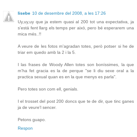
lisebe
10 de desembre del 2008, a les 17:26
Uy,uy,uy que ja estem quasi al 200 tot una expectativa, ja
s'está fent llarg els temps per això, pero bé esperarem una
mica més..!!
A veure de les fotos m'agradan totes, però potser si he de
triar em quedo amb la 2 i la 5.
I las frases de Woody Allen totes son boníssimes, la que
m'ha fet gracia es la de perque "se li diu sexe oral a la
practica sexual quan es en la que menys es parla".
Pero totes son com ell, genials.
I el trosset del post 200 doncs que te de dir, que tinc ganes
ja de veure'l sencer.
Petons guapo.
Respon