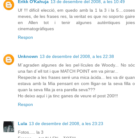
Erikk O'Kahuja
13 de desembre del 2008, a les 10:49
Uf !!! difícil elecció, em quedo amb la 1 la 3 i la 5....coses
meves, de les frases res, la veritat es que no soporto gaire
en Allen tot i tenir algunes autèntiques joies
cinematogràfiques
Respon
Unknown
13 de desembre del 2008, a les 22:38
M´agraden algunes de les pel·lícules de Woody... No sóc
una fan d´ell tot i que MATCH POINT em va pirrar...
Respecte a les frases seré una mica àcida... les va dir quan
estava amb la Mia pensant en com lligar-se la seva filla o
quan la seva filla ja era parella seva???
Ho deixo aquí i ja tinc ganes de veure el post 200!!!
Respon
Lula
13 de desembre del 2008, a les 23:23
Fotos..... la 3