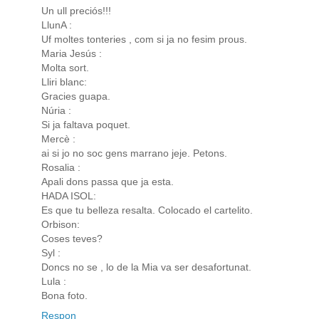
Un ull preciós!!!
LlunA :
Uf moltes tonteries , com si ja no fesim prous.
Maria Jesús :
Molta sort.
Lliri blanc:
Gracies guapa.
Núria :
Si ja faltava poquet.
Mercè :
ai si jo no soc gens marrano jeje. Petons.
Rosalia :
Apali dons passa que ja esta.
HADA ISOL:
Es que tu belleza resalta. Colocado el cartelito.
Orbison:
Coses teves?
Syl :
Doncs no se , lo de la Mia va ser desafortunat.
Lula :
Bona foto.
Respon