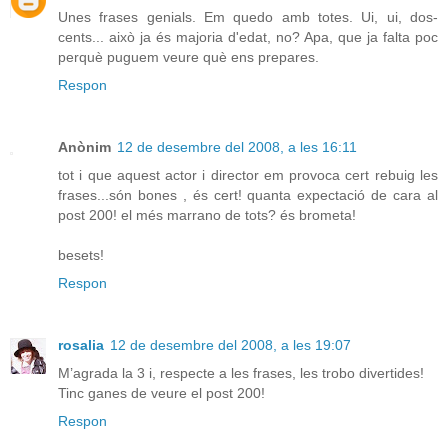
Unes frases genials. Em quedo amb totes. Ui, ui, dos-
cents... això ja és majoria d'edat, no? Apa, que ja falta poc
perquè puguem veure què ens prepares.
Respon
Anònim
12 de desembre del 2008, a les 16:11
tot i que aquest actor i director em provoca cert rebuig les
frases...són bones , és cert! quanta expectació de cara al
post 200! el més marrano de tots? és brometa!
besets!
Respon
rosalia
12 de desembre del 2008, a les 19:07
M’agrada la 3 i, respecte a les frases, les trobo divertides!
Tinc ganes de veure el post 200!
Respon