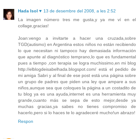
Hada Isol ♥
13 de desembre del 2008, a les 2:52
La imagen número tres me gusta,y ya me ví en el
collage,gracias!
Joan:vengo a invitarte a hacer una cruzada,sobre
TGD(autismo) en Argentina estos niños no están recibiendo
lo que necesitan ni tampoco hay demasiada información
que apunte al diagnóstico temprano,lo que es fundamental
pues a tiempo ,con terapia se logra muchissimo,en mi blog
http://elblogdeisabelhada.blogspot.com/ está el pedido de
mi amiga Sabri y al final de ese post está una página sobre
un grupo de padres que piden una ley que ampare a sus
niños,aunque sea que coloques la página a un costadito de
tu blog ya es una ayuda,internet es una herramienta muy
grande,cuanto más se sepa de esto mejor,desde ya
muchas gracias,ya sabes no tienes compromiso de
hacerlo,pero si lo haces te lo agradeceré mucho!un abrazo!
Respon