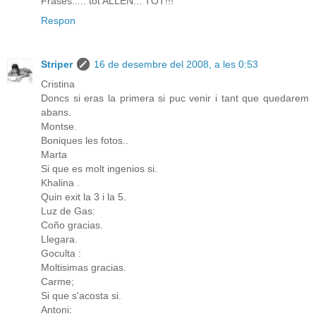
Frases..... tot ALLEN... TOT!!!
Respon
Striper
16 de desembre del 2008, a les 0:53
Cristina
Doncs si eras la primera si puc venir i tant que quedarem
abans.
Montse.
Boniques les fotos..
Marta
Si que es molt ingenios si.
Khalina .
Quin exit la 3 i la 5.
Luz de Gas:
Coño gracias.
Llegara.
Goculta :
Moltisimas gracias.
Carme;
Si que s'acosta si.
Antoni: