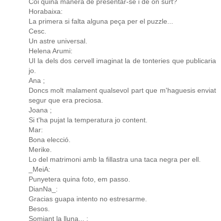
Coi quina manera de presentar-se i de on surt?
Horabaixa:
La primera si falta alguna peça per el puzzle...
Cesc.
Un astre universal.
Helena Arumi:
UI la dels dos cervell imaginat la de tonteries que publicaria
jo.
Ana ;
Doncs molt malament qualsevol part que m'haguesis enviat
segur que era preciosa.
Joana ;
Si t'ha pujat la temperatura jo content.
Mar:
Bona elecció.
Merike.
Lo del matrimoni amb la fillastra una taca negra per ell.
_MeiA:
Punyetera quina foto, em passo.
DianNa_:
Gracias guapa intento no estresarme.
Besos.
Somiant la lluna... :