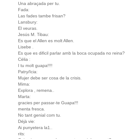
Una abraçada per tu.
Fada:
Las fades tambe frisan?
Lansbury:
El veuras.
Jesús M. Tibau:
Es que el Allen es molt Allen.
Lisebe .
Es que es dificil parlar amb la boca ocupada no reina?
Cèlia :
I tu molt guapa!!!!
Patry/Icia:
Mujer debe ser cosa de la crisis.
Mima:
Explora , remena..
Marta:
gracies per passar-te Guapa!!!
menta fresca.
No tant genial com tu.
Déjà vie:
Ai punyetera la1..
rits: