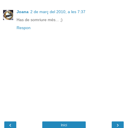
Joana
2 de març del 2010, a les 7:37
Has de somriure més... ;)
Respon
‹
›
Inici