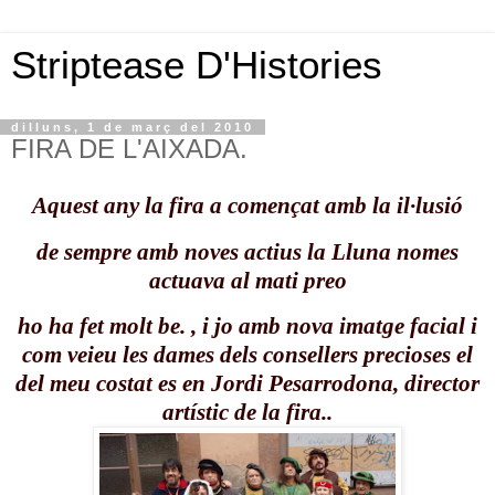
Striptease D'Histories
dilluns, 1 de març del 2010
FIRA DE L'AIXADA.
Aquest any la fira a començat amb la il·lusió
de sempre amb noves actius la Lluna nomes
actuava al mati preo
ho ha fet molt be. , i jo amb nova imatge facial i
com veieu les dames dels consellers precioses el
del meu costat es en Jordi Pesarrodona, director
artístic de la fira..