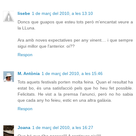
lisebe
1 de març del 2010, a les 13:10
Doncs que guapos que esteu tots però m'encantat veure a
la LLuna.
Ara amb noves expectatives per any vinent.... i que sempre
sigui millor que l'anterior. oi??
Respon
M. Antònia
1 de març del 2010, a les 15:46
Tots aquets festivals porten molta feina. Quan el resultat ha
estat bo, és una satisfacció pels que ho heu fet possible.
Felicitats. He vist a la premsa l'anunci, però no ho sabia
que cada any ho feieu, estic en una altra galàxia.
Respon
Joana
1 de març del 2010, a les 16:27
Que bé que t'ho passes!!! A continuar així!!!